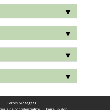
e
Terres protégées
tique de confidentialité
Faire un don