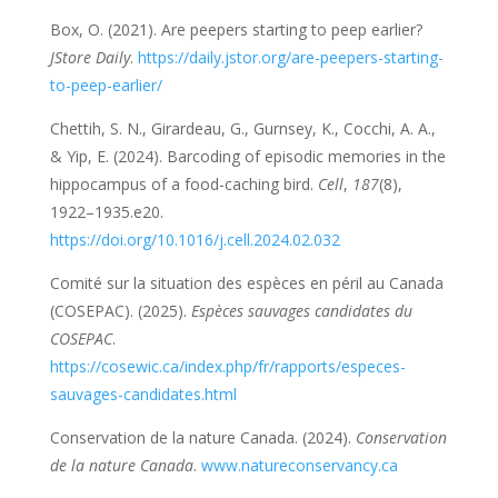
Box, O. (2021). Are peepers starting to peep earlier?
JStore Daily
.
https://daily.jstor.org/are-peepers-starting-
to-peep-earlier/
Chettih, S. N., Girardeau, G., Gurnsey, K., Cocchi, A. A.,
& Yip, E. (2024). Barcoding of episodic memories in the
hippocampus of a food-caching bird.
Cell
,
187
(8),
1922–1935.e20.
https://doi.org/10.1016/j.cell.2024.02.032
Comité sur la situation des espèces en péril au Canada
(COSEPAC). (2025).
Espèces sauvages candidates du
COSEPAC
.
https://cosewic.ca/index.php/fr/rapports/especes-
sauvages-candidates.html
Conservation de la nature Canada. (2024).
Conservation
de la nature Canada
.
www.natureconservancy.ca