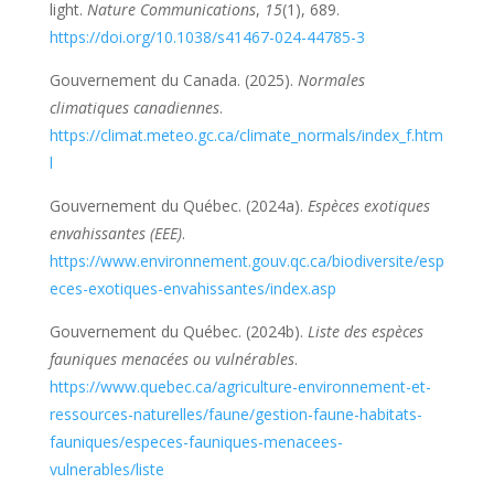
light.
Nature Communications
,
15
(1), 689.
https://doi.org/10.1038/s41467-024-44785-3
Gouvernement du Canada. (2025).
Normales
climatiques canadiennes
.
https://climat.meteo.gc.ca/climate_normals/index_f.htm
l
Gouvernement du Québec. (2024a).
Espèces exotiques
envahissantes (EEE)
.
https://www.environnement.gouv.qc.ca/biodiversite/esp
eces-exotiques-envahissantes/index.asp
Gouvernement du Québec. (2024b).
Liste des espèces
fauniques menacées ou vulnérables
.
https://www.quebec.ca/agriculture-environnement-et-
ressources-naturelles/faune/gestion-faune-habitats-
fauniques/especes-fauniques-menacees-
vulnerables/liste