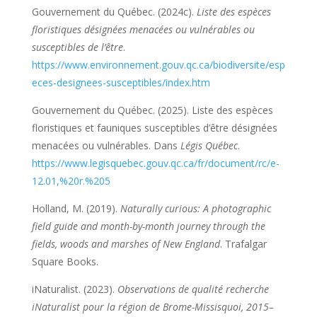
Gouvernement du Québec. (2024c).
Liste des espèces
floristiques désignées menacées ou vulnérables ou
susceptibles de l’être
.
https://www.environnement.gouv.qc.ca/biodiversite/esp
eces-designees-susceptibles/index.htm
Gouvernement du Québec. (2025). Liste des espèces
floristiques et fauniques susceptibles d’être désignées
menacées ou vulnérables. Dans
Légis Québec
.
https://www.legisquebec.gouv.qc.ca/fr/document/rc/e-
12.01,%20r.%205
Holland, M. (2019).
Naturally curious: A photographic
field guide and month-by-month journey through the
fields, woods and marshes of New England
. Trafalgar
Square Books.
iNaturalist. (2023).
Observations de qualité recherche
iNaturalist pour la région de Brome-Missisquoi, 2015–