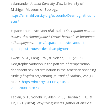
salamander.
Animal Diversity Web
, University of
Michigan Museum of Zoology.
https://animaldiversity.org/accounts/Desmognathus_fu
scus/
Espace pour la vie Montréal. (s.d.).
Où et quand peut-on
trouver des champignons? Carnet horticole et botanique
: Champignons
.
https://espacepourlavie.ca/ou-et-
quand-peut-trouver-des-champignons
Ewert, M. A., Lang, J. W., & Nelson, C. E. (2005).
Geographic variation in the pattern of temperature-
dependent sex determination in the American snapping
turtle (
Chelydra serpentina
).
Journal of Zoology
,
265
(1),
81–95.
https://doi.org/10.1111/j.1469-
7998.2004.00267.x
Fabian, S. T., Sondhi, Y., Allen, P. E., Theobald, J. C., &
Lin, H.-T. (2024). Why flying insects gather at artificial