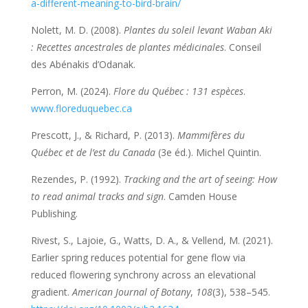
a-different-meaning-to-bird-brain/
Nolett, M. D. (2008).
Plantes du soleil levant Waban Aki
: Recettes ancestrales de plantes médicinales
. Conseil
des Abénakis d’Odanak.
Perron, M. (2024).
Flore du Québec : 131 espèces
.
www.floreduquebec.ca
Prescott, J., & Richard, P. (2013).
Mammifères du
Québec et de l’est du Canada
(3e éd.). Michel Quintin.
Rezendes, P. (1992).
Tracking and the art of seeing: How
to read animal tracks and sign
. Camden House
Publishing.
Rivest, S., Lajoie, G., Watts, D. A., & Vellend, M. (2021).
Earlier spring reduces potential for gene flow via
reduced flowering synchrony across an elevational
gradient.
American Journal of Botany
,
108
(3), 538–545.