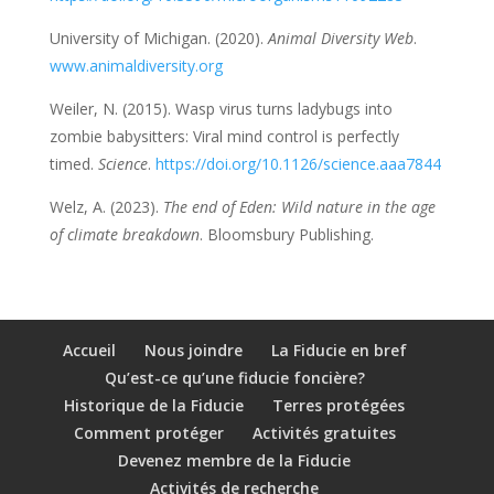
University of Michigan. (2020).
Animal Diversity Web
.
www.animaldiversity.org
Weiler, N. (2015). Wasp virus turns ladybugs into
zombie babysitters: Viral mind control is perfectly
timed.
Science
.
https://doi.org/10.1126/science.aaa7844
Welz, A. (2023).
The end of Eden: Wild nature in the age
of climate breakdown
. Bloomsbury Publishing.
Accueil
Nous joindre
La Fiducie en bref
Qu’est-ce qu’une fiducie foncière?
Historique de la Fiducie
Terres protégées
Comment protéger
Activités gratuites
Devenez membre de la Fiducie
Activités de recherche