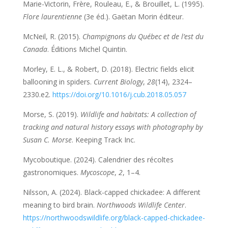
Marie-Victorin, Frère, Rouleau, E., & Brouillet, L. (1995).
Flore laurentienne
(3e éd.). Gaëtan Morin éditeur.
McNeil, R. (2015).
Champignons du Québec et de l’est du
Canada
. Éditions Michel Quintin.
Morley, E. L., & Robert, D. (2018). Electric fields elicit
ballooning in spiders.
Current Biology
,
28
(14), 2324–
2330.e2.
https://doi.org/10.1016/j.cub.2018.05.057
Morse, S. (2019).
Wildlife and habitats: A collection of
tracking and natural history essays with photography by
Susan C. Morse
. Keeping Track Inc.
Mycoboutique. (2024). Calendrier des récoltes
gastronomiques.
Mycoscope
,
2
, 1–4.
Nilsson, A. (2024). Black-capped chickadee: A different
meaning to bird brain.
Northwoods Wildlife Center
.
https://northwoodswildlife.org/black-capped-chickadee-