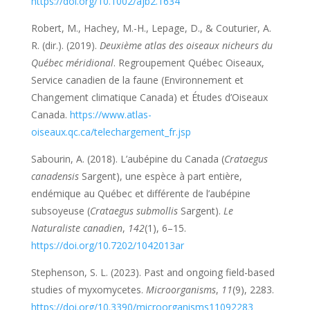
https://doi.org/10.1002/ajb2.1634
Robert, M., Hachey, M.-H., Lepage, D., & Couturier, A.
R. (dir.). (2019).
Deuxième atlas des oiseaux nicheurs du
Québec méridional
. Regroupement Québec Oiseaux,
Service canadien de la faune (Environnement et
Changement climatique Canada) et Études d’Oiseaux
Canada.
https://www.atlas-
oiseaux.qc.ca/telechargement_fr.jsp
Sabourin, A. (2018). L’aubépine du Canada (
Crataegus
canadensis
Sargent), une espèce à part entière,
endémique au Québec et différente de l’aubépine
subsoyeuse (
Crataegus submollis
Sargent).
Le
Naturaliste canadien
,
142
(1), 6–15.
https://doi.org/10.7202/1042013ar
Stephenson, S. L. (2023). Past and ongoing field-based
studies of myxomycetes.
Microorganisms
,
11
(9), 2283.
https://doi.org/10.3390/microorganisms11092283