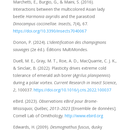
Marchetti, E., Burgio, G., & Maini, S. (2016).
Interactions between the multicolored Asian lady
beetle
Harmonia axyridis
and the parasitoid
Dinocampus coccinellae
.
Insects
,
7
(4), 67.
https://doi.org/10.3390/insects7040067
Dorion, P. (2024).
L’identification des champignons
sauvages
(2e éd.). Éditions MultiMondes.
Duell, M. E., Gray, M. T., Roe, A. D., MacQuarrie, C. J. K.,
& Sinclair, B. (2022). Plasticity drives extreme cold
tolerance of emerald ash borer (
Agrilus planipennis
)
during a polar vortex.
Current Research in Insect Science
,
2
, 100037.
https://doi.org/10.1016/j.cris.2022.100037
eBird. (2023).
Observations eBird pour Brome-
Missisquoi, Québec, 2013–2023
[Ensemble de données].
Cornell Lab of Ornithology.
http://www.ebird.org
Edwards, H. (2009).
Desmognathus fuscus
, dusky