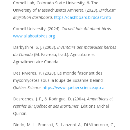
Cornell Lab, Colorado State University, & The
University of Massachusetts Amherst. (2023).
BirdCast:
Migration dashboard
.
https://dashboard.birdcast.info
Cornell University. (2024).
Cornell lab: All about birds
.
www.allaboutbirds.org
Darbyshire, S. J. (2003).
Inventaire des mauvaises herbes
du Canada
(M. Favreau, trad.). Agriculture et
Agroalimentaire Canada.
Des Rivières, P. (2020). Le monde fascinant des
myxomycètes sous la loupe de Suzanne Béland.
Québec Science
.
https://www.quebecscience.qc.ca
Desroches, J. F., & Rodrigue, D. (2004).
Amphibiens et
reptiles du Québec et des Maritimes
. Éditions Michel
Quintin.
Dindo, M. L., Francati, S., Lanzoni, A., Di Vitantonio, C.,